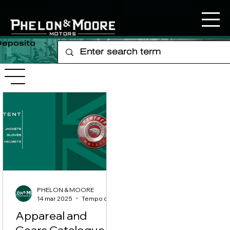
Deposito
PHELON & MOORE
14 mar 2025
Tempo di lettura: 1 min
Appareal and
Gears Catalogue